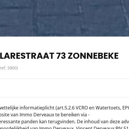
ARESTRAAT 73 ZONNEBEKE
(ref.
5800
)
wettelijke informatieplicht (art.5.2.6 VCRO en Watertoets, EP
site van Immo Derveaux te bereiken via -
eressante panden kan terugvinden. De inhoud van deze adv
twoordelijkheid van Immo Derveaux, Vincent Derveaux BIV 51