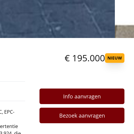
€ 195.000
NIEUW
Info aanvragen
C, EPC-
Bezoek aanvragen
ertentie
3 924, die