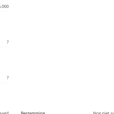
5.000
?
?
raagd
Bestemming
Nog niet 