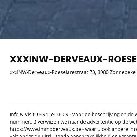
XXXINW-DERVEAUX-ROESEL
xxxINW-Derveaux-Roeselarestraat 73, 8980 Zonnebeke
Info & Visit: 0494 69 36 09 - Voor de beschrijving en de 
nummer,…) verwijzen we naar de advertentie op de web
https://www.immoderveaux.be
- waar u ook andere int
valt onder de uitsluitende aansprakelijkheid en veran