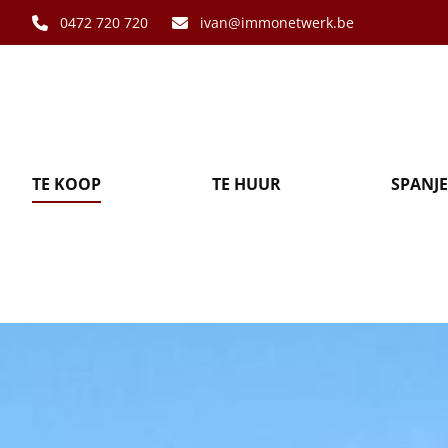
Ga naar hoofdinhoud
0472 720 720
ivan@immonetwerk.be
TE KOOP
TE HUUR
SPANJE