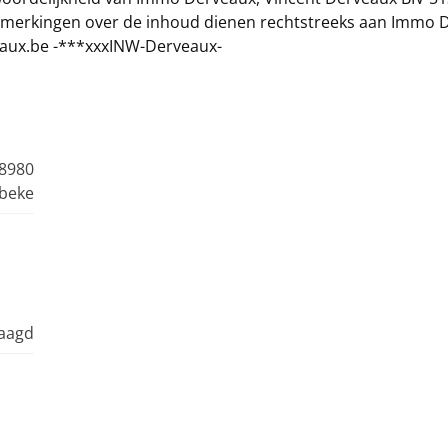
opmerkingen over de inhoud dienen rechtstreeks aan Immo 
eaux.be -***xxxINW-Derveaux-
 8980
beke
raagd