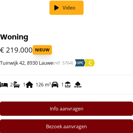
Video
Woning
€ 219.000
NIEUW
Tuinwijk 42, 8930 Lauwe
(ref.
5764
)
2
1
126
m²
1
Info aanvragen
Bezoek aanvragen