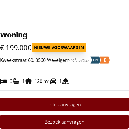
Woning
€ 199.000
NIEUWE VOORWAARDEN
Kweekstraat 60, 8560 Wevelgem
(ref.
5792
)
3
1
120
m²
1
Info aanvragen
Bezoek aanvragen