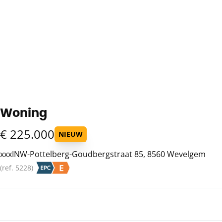
Woning
€ 225.000
NIEUW
xxxINW-Pottelberg-Goudbergstraat 85, 8560 Wevelgem
(ref.
5228
)