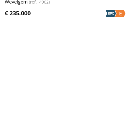
Wevelgem
(ref.
4962
)
€ 235.000
Toon alle panden