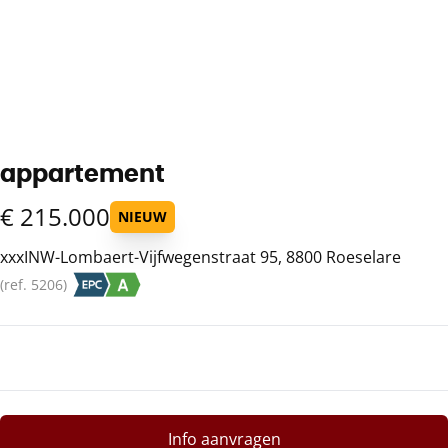
appartement
€ 215.000
NIEUW
xxxINW-Lombaert-Vijfwegenstraat 95, 8800 Roeselare
(ref.
5206
)
Info aanvragen