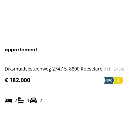
appartement
Diksmuidsesteenweg 274 / 5, 8800 Roeselare
(ref.
5780
)
€ 182.000
2
1
2
Toon alle panden