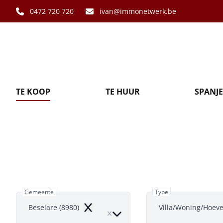
Ga naar hoofdinhoud
0472 720 720
ivan@immonetwerk.be
TE KOOP
TE HUUR
SPANJE
Villa/Wonin
Gemeente
Type
Beselare (8980)
Villa/Woning/Hoev
Remove