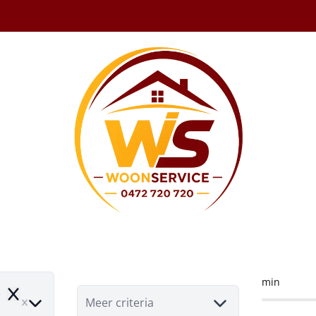
g/Hoeve te koop 
min
e
Remove
Meer criteria