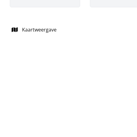
Kaartweergave
NIEUW
Woning