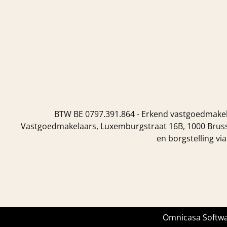
BTW BE 0797.391.864 - Erkend vastgoedmakela
Vastgoedmakelaars, Luxemburgstraat 16B, 1000 Brusse
en borgstelling vi
Omnicasa Softwa