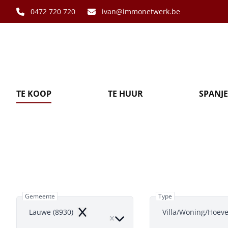
Ga naar hoofdinhoud
0472 720 720
ivan@immonetwerk.be
TE KOOP
TE HUUR
SPANJE
Villa/Won
Gemeente
Type
Lauwe (8930)
Villa/Woning/Hoev
Remove