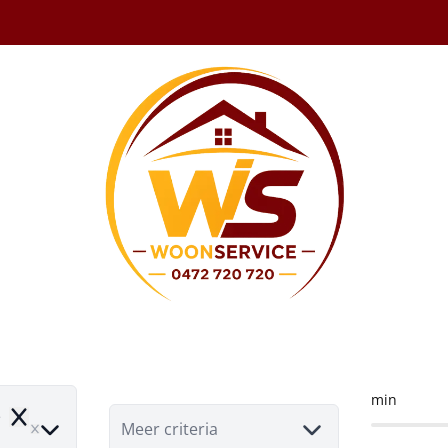
ing/Hoeve te koop
min
e
Remove
Meer criteria