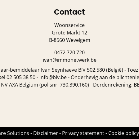
Contact
Woonservice
Grote Markt 12
B-8560 Wevelgem
0472 720 720
ivan@immonetwerk.be
ar-bemiddelaar Ivan Seynhaeve BIV 502.580 (België) - Toez
l 02 505 38 50 - info@biv.be - Onderhevig aan de
plichtenl
a NV AXA Belgium (polisnr. 730.390.160) - Derdenrekening: 
re Solutions
-
Disclaimer
-
Privacy statement
-
Cookie policy