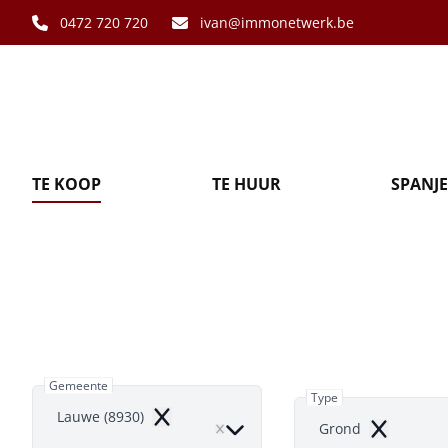
Ga naar hoofdinhoud
0472 720 720
ivan@immonetwerk.be
TE KOOP
TE HUUR
SPANJE
Gr
Gemeente
Type
Lauwe (8930)
Remove
Grond
Remove