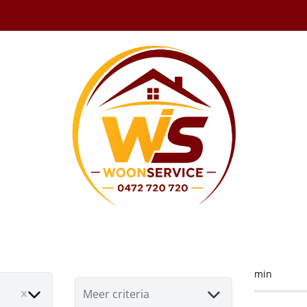
ond te koop in La
min
Meer criteria