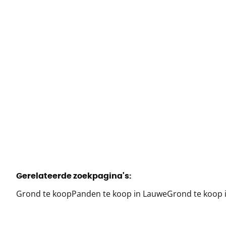
Noordstraat 81, 8930 Menen
€ 145.000
596
m²
Gerelateerde zoekpagina's
:
Grond te koop
Panden te koop in Lauwe
Grond te koop