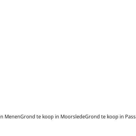
Kattewegel , 8930 Rekkem
€ 85.000
399
m²
 in Menen
Grond te koop in Moorslede
Grond te koop in Pas