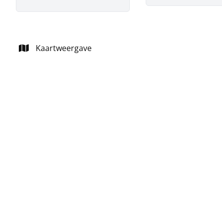
Kaartweergave
NIEUW
grond