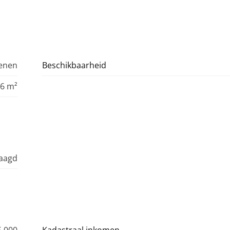
Menen
Beschikbaarheid
6 m²
raagd