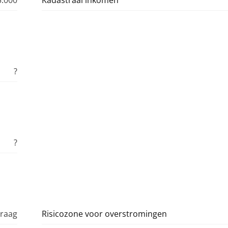
5.000
Kadastraal inkomen
?
?
vraag
Risicozone voor overstromingen