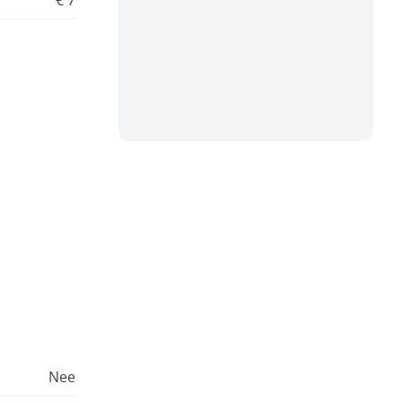
€ 7
Nee