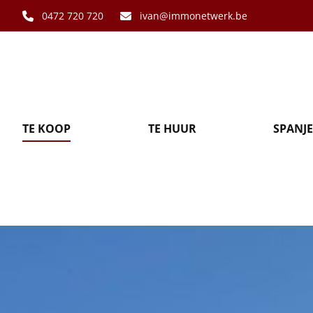
Ga naar hoofdinhoud
0472 720 720
ivan@immonetwerk.be
TE KOOP
TE HUUR
SPANJE