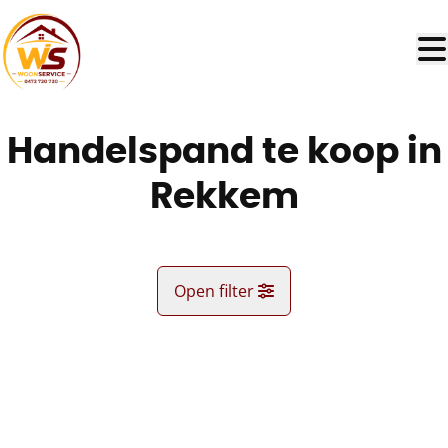
Ga naar hoofdinhoud
Handelspand te koop in
Rekkem
Open filter
Gemeente
NIEUW
Lauwe (8930)
Remove
Kaartweergave