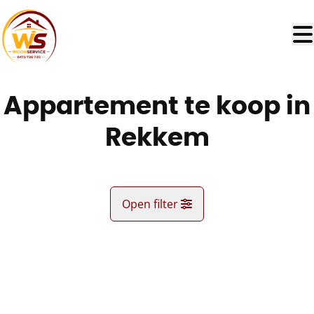
Ga naar hoofdinhoud
Appartement te koop in
Rekkem
Open filter
Gemeente
NIEUW
Lauwe (8930)
Remove
Kaartweergave