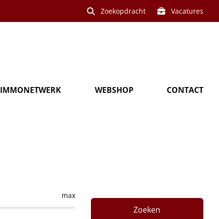
Zoekopdracht
Vacatures
IMMONETWERK
WEBSHOP
CONTACT
assendale
max
Zoeken