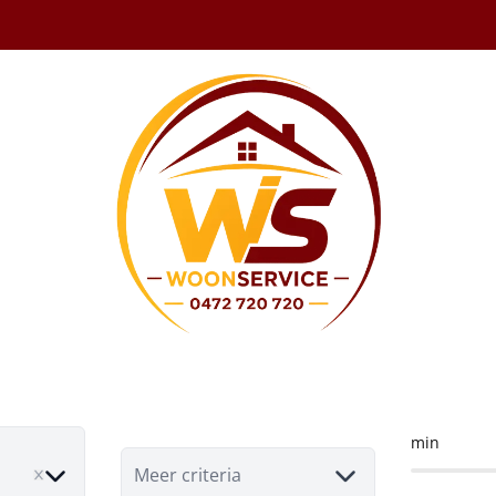
and te koop in P
min
ove
Meer criteria