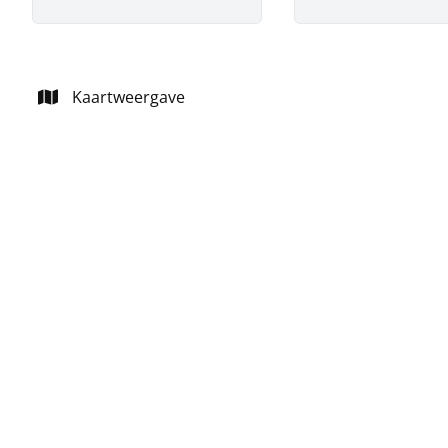
Kaartweergave
NIEUW
handel-kantoor-opbrengst