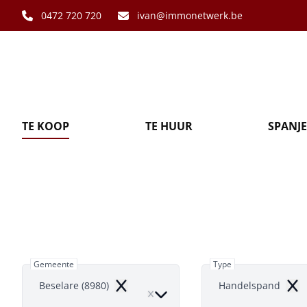
Ga naar hoofdinhoud
0472 720 720
ivan@immonetwerk.be
TE KOOP
TE HUUR
SPANJE
Handelsp
Gemeente
Type
Beselare (8980)
Handelspand
Remove
Rem