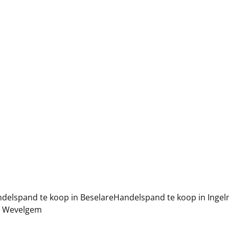
delspand te koop in Beselare
Handelspand te koop in Inge
n Wevelgem