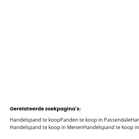
Xxxinw-Derveaux- , 8980 Beselare
€ 499.000
Gerelateerde zoekpagina's
:
Handelspand te koop
Panden te koop in Passendale
Han
Handelspand te koop in Menen
Handelspand te koop i