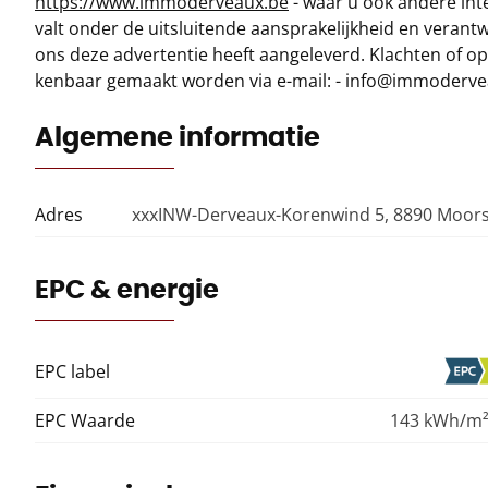
https://www.immoderveaux.be
- waar u ook andere int
valt onder de uitsluitende aansprakelijkheid en veran
ons deze advertentie heeft aangeleverd. Klachten of 
kenbaar gemaakt worden via e-mail: - info@immoderv
Algemene informatie
Adres
xxxINW-Derveaux-Korenwind 5, 8890 Moor
EPC & energie
EPC label
EPC Waarde
143 kWh/m²