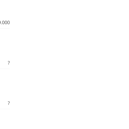
9.000
?
?