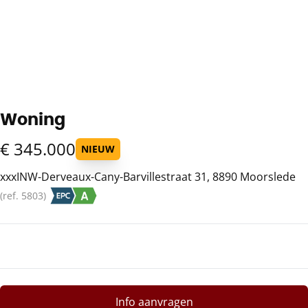
Woning
€ 345.000
NIEUW
xxxINW-Derveaux-Cany-Barvillestraat 31, 8890 Moorslede
(ref.
5803
)
Info aanvragen