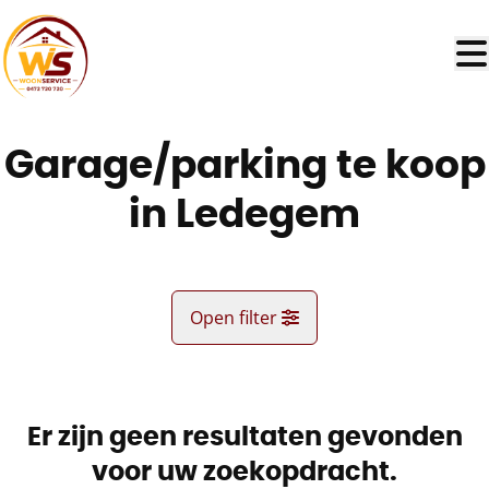
Ga naar hoofdinhoud
Garage/parking te koop
in Ledegem
Open filter
Gemeente
Ledegem (8880)
Er zijn geen resultaten gevonden
Remove
Kaartweergave
voor uw zoekopdracht.