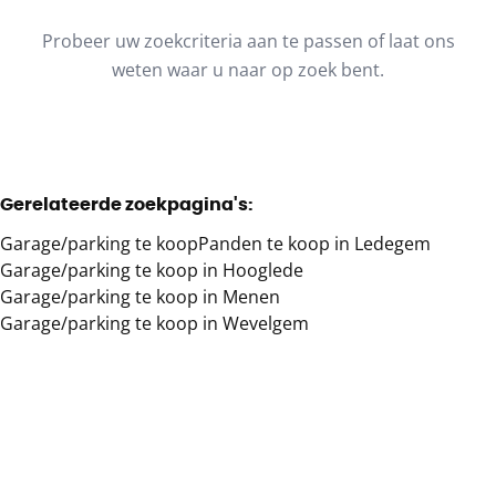
Type
Probeer uw zoekcriteria aan te passen of laat ons
Garage/parking
Sorteer op
Remove
weten waar u naar op zoek bent.
Meer criteria
Gerelateerde zoekpagina's
:
Min. budget
Garage/parking te koop
Panden te koop in Ledegem
Garage/parking te koop in Hooglede
Garage/parking te koop in Menen
Max. budget
Garage/parking te koop in Wevelgem
Zoeken