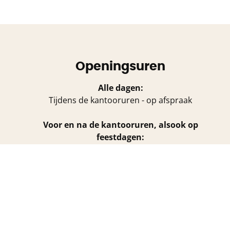
Openingsuren
Alle dagen:
Tijdens de kantooruren - op afspraak
Voor en na de kantooruren, alsook op
feestdagen:
op afspraak
ichthoudende autoriteit Beroepsinstituut van
eer van de vastgoedmakelaar
- Waarborgorganisme BA
BE75 7330 4325 4451