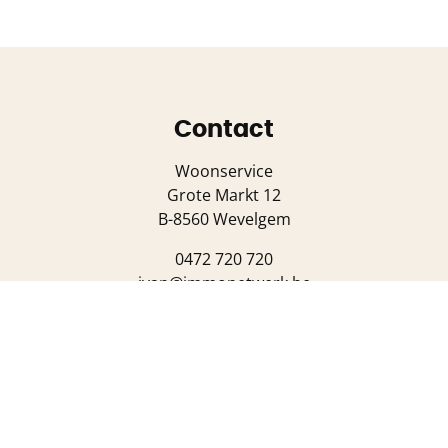
Contact
Woonservice
Grote Markt 12
B-8560 Wevelgem
0472 720 720
ivan@immonetwerk.be
ar-bemiddelaar Ivan Seynhaeve BIV 502.580 (België) - Toez
l 02 505 38 50 - info@biv.be - Onderhevig aan de
plichtenl
a NV AXA Belgium (polisnr. 730.390.160) - Derdenrekening: 