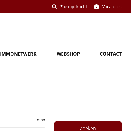
Zoekopdracht
Vacatures
IMMONETWERK
WEBSHOP
CONTACT
 Langemark
max
Zoeken