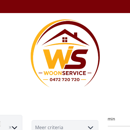
rking te koop in
min
emove
Meer criteria