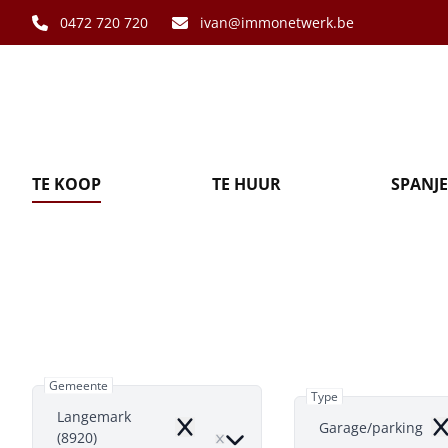
Ga naar hoofdinhoud
0472 720 720
ivan@immonetwerk.be
TE KOOP
TE HUUR
SPANJE
Garage/pa
Gemeente
Type
Langemark
Garage/parking
Remove
R
(8920)