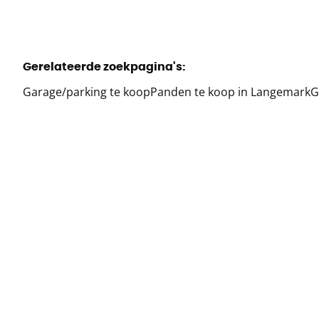
Gerelateerde zoekpagina's
:
Garage/parking te koop
Panden te koop in Langemark
G