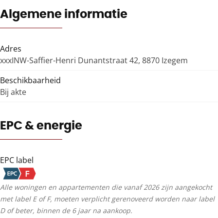
Algemene informatie
Adres
xxxINW-Saffier-Henri Dunantstraat 42, 8870 Izegem
Beschikbaarheid
Bij akte
EPC & energie
EPC label
Alle woningen en appartementen die vanaf 2026 zijn aangekocht
met label E of F, moeten verplicht gerenoveerd worden naar label
D of beter, binnen de 6 jaar na aankoop.