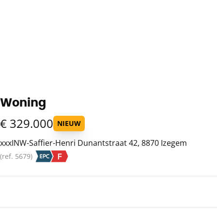
Woning
€ 329.000
NIEUW
xxxINW-Saffier-Henri Dunantstraat 42, 8870 Izegem
(ref.
5679
)