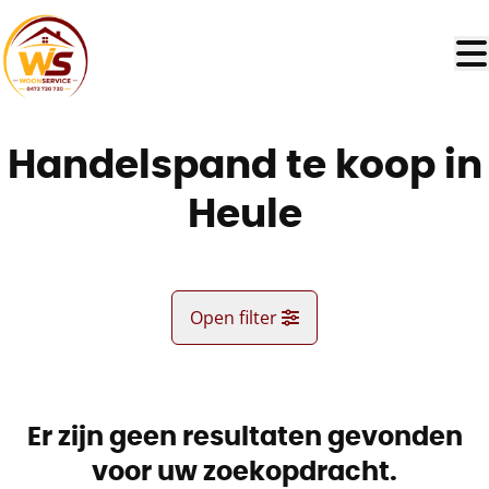
Ga naar hoofdinhoud
Handelspand te koop in
Heule
Open filter
Gemeente
Heule (8501)
Er zijn geen resultaten gevonden
Remove
Kaartweergave
voor uw zoekopdracht.