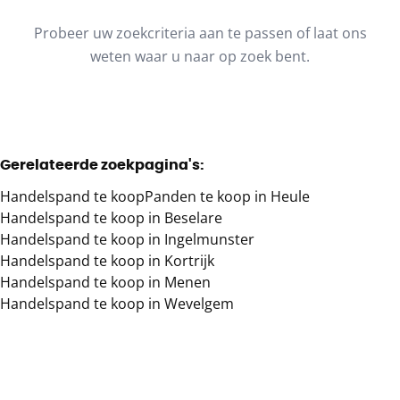
Type
Probeer uw zoekcriteria aan te passen of laat ons
Handelspand
Sorteer op
Remove
weten waar u naar op zoek bent.
Meer criteria
Gerelateerde zoekpagina's
:
Min. budget
Handelspand te koop
Panden te koop in Heule
Handelspand te koop in Beselare
Handelspand te koop in Ingelmunster
Max. budget
Handelspand te koop in Kortrijk
Handelspand te koop in Menen
Handelspand te koop in Wevelgem
Zoeken