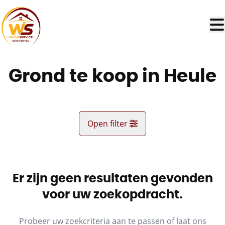
Ga naar hoofdinhoud
Grond te koop in Heule
Open filter
Gemeente
Heule (8501)
Er zijn geen resultaten gevonden
Remove
Kaartweergave
voor uw zoekopdracht.
Type
Probeer uw zoekcriteria aan te passen of laat ons
Grond
Sorteer op