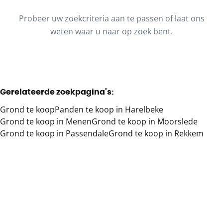
Type
Probeer uw zoekcriteria aan te passen of laat ons
Grond
Sorteer op
Remove
weten waar u naar op zoek bent.
Meer criteria
Gerelateerde zoekpagina's
:
Min. budget
Grond te koop
Panden te koop in Harelbeke
Grond te koop in Menen
Grond te koop in Moorslede
Grond te koop in Passendale
Grond te koop in Rekkem
Max. budget
Zoeken