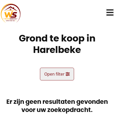
Ga naar hoofdinhoud
Grond te koop in
Harelbeke
Open filter
Gemeente
Harelbeke (8530)
Er zijn geen resultaten gevonden
Remove
Kaartweergave
voor uw zoekopdracht.