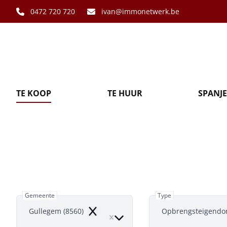
Ga naar hoofdinhoud
0472 720 720
ivan@immonetwerk.be
TE KOOP
TE HUUR
SPANJE
Opbrengste
Gemeente
Type
Gullegem (8560)
Opbrengsteigend
Remove