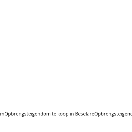
em
Opbrengsteigendom te koop in Beselare
Opbrengsteigen