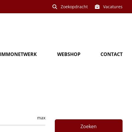
Zoekopdracht
Vacatures
IMMONETWERK
WEBSHOP
CONTACT
in Gullegem
max
Zoeken