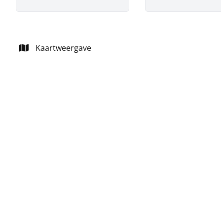
Kaartweergave
NIEUW
opbrengsteigendom