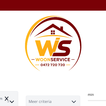
igendom te koop 
min
om
Remove
Meer criteria