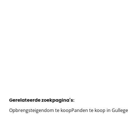
Wezelstraat 15, 8560 Wevelgem
€ 1.060.000
2
1
5
Gerelateerde zoekpagina's
:
Opbrengsteigendom te koop
Panden te koop in Gulleg