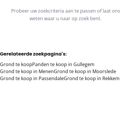
Type
Probeer uw zoekcriteria aan te passen of laat ons
Grond
Sorteer op
Remove
weten waar u naar op zoek bent.
Meer criteria
Gerelateerde zoekpagina's
:
Min. budget
Grond te koop
Panden te koop in Gullegem
Grond te koop in Menen
Grond te koop in Moorslede
Grond te koop in Passendale
Grond te koop in Rekkem
Max. budget
Zoeken