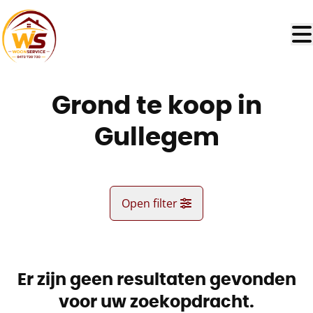
Ga naar hoofdinhoud
Grond te koop in
Gullegem
Open filter
Gemeente
Gullegem (8560)
Er zijn geen resultaten gevonden
Remove
Kaartweergave
voor uw zoekopdracht.