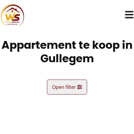
Ga naar hoofdinhoud
Appartement te koop in
Gullegem
Open filter
Gemeente
VERKOCHT
Gullegem (8560)
Remove
Kaartweergave