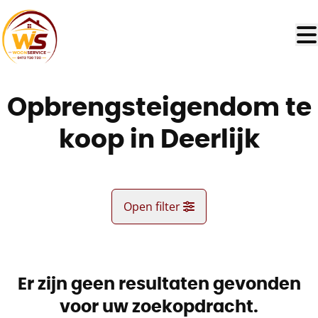
Ga naar hoofdinhoud
Opbrengsteigendom te
koop in Deerlijk
Open filter
Gemeente
Deerlijk (8540)
Er zijn geen resultaten gevonden
Remove
Kaartweergave
voor uw zoekopdracht.