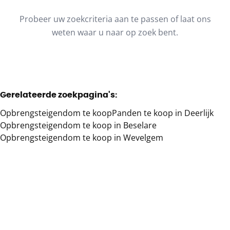
Type
Probeer uw zoekcriteria aan te passen of laat ons
Opbrengsteigendom
Sorteer op
Remove
weten waar u naar op zoek bent.
Meer criteria
Gerelateerde zoekpagina's
:
Min. budget
Opbrengsteigendom te koop
Panden te koop in Deerlijk
Opbrengsteigendom te koop in Beselare
Opbrengsteigendom te koop in Wevelgem
Max. budget
Zoeken