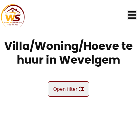
Ga naar hoofdinhoud
Villa/Woning/Hoeve te
huur in Wevelgem
Open filter
Gemeente
VERHUURD
Moorsele (8560)
Remove
Kaartweergave