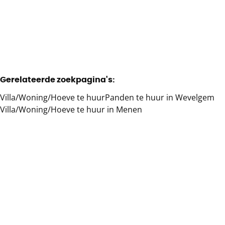
2
2
150
m²
1
Gerelateerde zoekpagina's
:
Villa/Woning/Hoeve te huur
Panden te huur in Wevelgem
Villa/Woning/Hoeve te huur in Menen