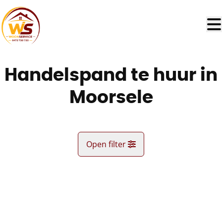
Ga naar hoofdinhoud
Handelspand te huur in
Moorsele
Open filter
Gemeente
VERHUURD
Moorsele (8560)
Remove
Kaartweergave