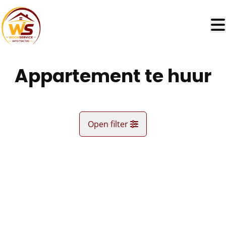
Ga naar hoofdinhoud
Appartement te huur
Open filter
Gemeente
NIEUW
Kaartweergave
Type
Appartement
Remove
Sorteer op