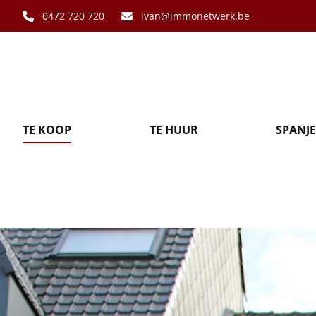
Ga naar hoofdinhoud
0472 720 720
ivan@immonetwerk.be
TE KOOP
TE HUUR
SPANJE