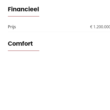
Financieel
Prijs
€ 1.200.00
Comfort
Verwarming
Bebouwing
Staat