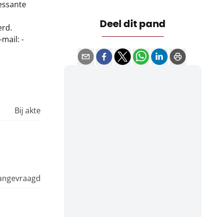
essante
Deel dit pand
erd.
mail: -
Bij akte
aangevraagd