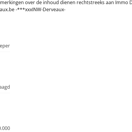
opmerkingen over de inhoud dienen rechtstreeks aan Immo 
eaux.be -***xxxINW-Derveaux-
Ieper
raagd
0.000