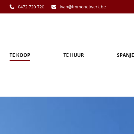
Ga naar hoofdinhoud
0472 720 720
ivan@immonetwerk.be
TE KOOP
TE HUUR
SPANJE