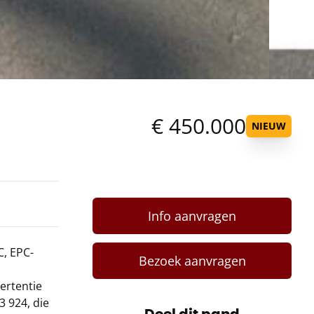
€ 450.000
NIEUW
Info aanvragen
C, EPC-
Bezoek aanvragen
ertentie
3 924, die
Deel dit pand